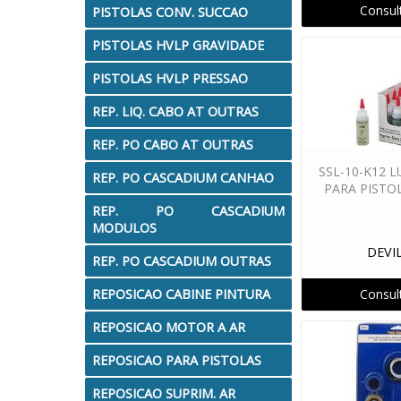
Consul
PISTOLAS CONV. SUCCAO
PISTOLAS HVLP GRAVIDADE
PISTOLAS HVLP PRESSAO
REP. LIQ. CABO AT OUTRAS
REP. PO CABO AT OUTRAS
SSL-10-K12 
REP. PO CASCADIUM CANHAO
PARA PISTOL
REP. PO CASCADIUM
MODULOS
DEVI
REP. PO CASCADIUM OUTRAS
REPOSICAO CABINE PINTURA
Consul
REPOSICAO MOTOR A AR
REPOSICAO PARA PISTOLAS
REPOSICAO SUPRIM. AR