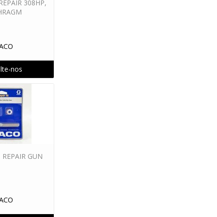
 REPAIR 308HP,
HRAGM
ACO
lte-nos
T REPAIR GUN
ACO