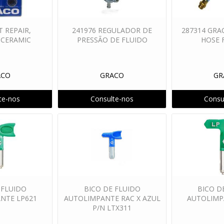
T REPAIR,
241976 REGULADOR DE
287314 GRA
 CERAMIC
PRESSÃO DE FLUIDO
HOSE 
ACO
GRACO
GR
te-nos
Consulte-nos
Consu
 FLUIDO
BICO DE FLUIDO
BICO D
NTE LP621
AUTOLIMPANTE RAC X AZUL
AUTOLIMP
P/N LTX311