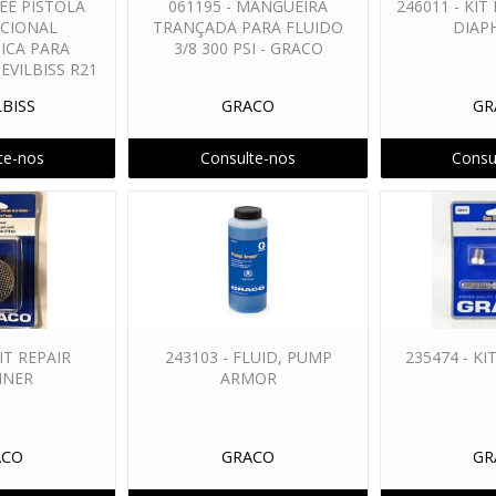
-EE PISTOLA
061195 - MANGUEIRA
246011 - KIT
CIONAL
TRANÇADA PARA FLUIDO
DIAP
ICA PARA
3/8 300 PSI - GRACO
EVILBISS R21
LBISS
GRACO
GR
te-nos
Consulte-nos
Consu
KIT REPAIR
243103 - FLUID, PUMP
235474 - KI
INER
ARMOR
ACO
GRACO
GR