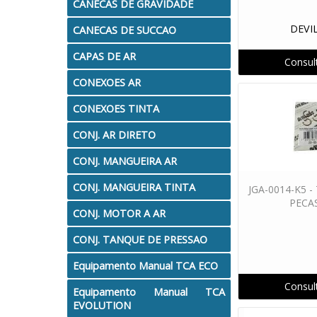
CANECAS DE GRAVIDADE
PECAS REPOSICAO - VECTOR
Pistola Manual PM 
DEVI
CANECAS DE SUCCAO
PISTOLAS COMP. PRESSAO
PISTOLAS COMP. SU
CAPAS DE AR
Consul
PISTOLAS CONV. SUCCAO
PISTOLAS HVLP GRAV
CONEXOES AR
CONEXOES TINTA
REP. PO CASCADIUM CANHAO
REP. PO CASCAD
CONJ. AR DIRETO
REPOSICAO PARA PISTOLAS
REPOSICAO SUPRIM.
CONJ. MANGUEIRA AR
VALVULAS E ACOPLAMENTOS
ACESSORIOS
BIC
CONJ. MANGUEIRA TINTA
JGA-0014-K5 
PECA
CONJ. MOTOR A AR
CONJ. TANQUE DE PRESSAO
Equipamento Manual TCA ECO
Consul
Equipamento Manual TCA
EVOLUTION