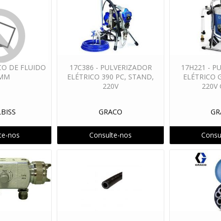
ICO DE FLUIDO
17C386 - PULVERIZADOR
17H221 - P
2MM
ELÉTRICO 390 PC, STAND,
ELÉTRICO 
220V
220V
LBISS
GRACO
GR
te-nos
Consulte-nos
Consu