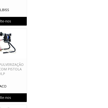
O CASCADIUM
PISTOLAS COMP. GRAVIDADE
LBISS
ADE
PISTOLAS CONV. PRESSAO
lte-nos
REP. PO CABO AT OUTRAS
E PINTURA
REPOSICAO MOTOR A AR
REPOSICAO TANQUE
TANQUES DE PRESSAO
 PULVERIZAÇÃO
 COM PISTOLA
VLP
ACO
lte-nos