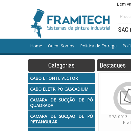
Bem vin
SAC 
Home
Quem Somos
Politica de Entrega
Polí
CABO E FONTE VECTOR
CABO ELETR. PO CASCA
Categorias
Destaques
CANECAS DE GRAVIDADE
CANECAS DE SUCCAO
CABO E FONTE VECTOR
CABO ELETR. PO CASCADIUM
CONJ. MANGUEIRA TINTA
CONJ. MOTOR A AR
C
CAMARA DE SUCÇÃO DE PÓ
QUADRADA
Equipamento Manual TCA MILLENIUM
Equipamen
CAMARA DE SUCÇÃO DE PÓ
SPA-0013 
MANGUEIRA AR
MANGUEIRA TINTA
MÁQUINAS 
RETANGULAR
PIS