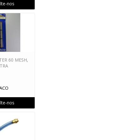
lte-nos
LTER 60 MESH,
TRA
ACO
lte-nos