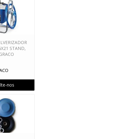
ULVERIZADOR
GX21 STAND,
 GRACO
ACO
lte-nos