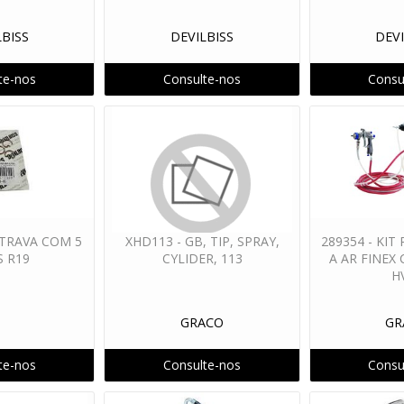
101
Pistola Manual PM 401
Pistola Manual PM 501
PISTOLA P
LBISS
DEVILBISS
DEVI
CCAO
PISTOLAS CONV. AUTOMATICA
PISTOLAS CONV. GRAVID
te-nos
Consulte-nos
Consu
IDADE
PISTOLAS HVLP PRESSAO
REP. LIQ. CABO AT OUTRAS
IUM MODULOS
REP. PO CASCADIUM OUTRAS
REPOSICAO CABIN
 AR
REPOSICAO SUPRIM. AR FRC
REPOSICAO SUPRIM. TINTA
OS E AGULHAS
CONJUNTOS DE PINTURA
- TRAVA COM 5
XHD113 - GB, TIP, SPRAY,
289354 - KIT
S R19
CYLIDER, 113
A AR FINEX
H
GRACO
GR
te-nos
Consulte-nos
Consu