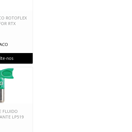
CO ROTOFLEX
FOR RTX
ACO
lte-nos
E FLUIDO
ANTE LP519