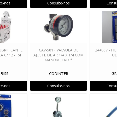
te-nos
Consulte-nos
Consu
LUBRIFICANTE
CAV-501 - VALVULA DE
244067 - FI
A C/ 12 - R4
AJUSTE DE AR 1/4 X 1/4 COM
UL
MANÔMETRO *
LBISS
CODINTER
GR
te-nos
Consulte-nos
Consu