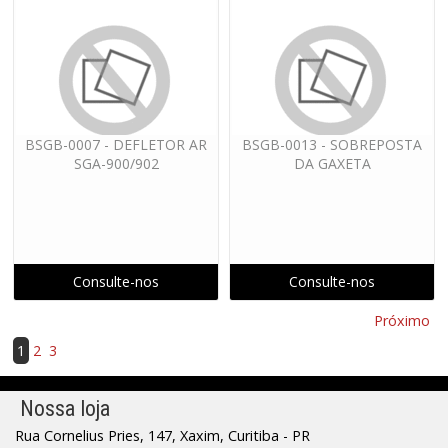
BSGB-0007 - DEFLETOR AR
BSGB-0013 - SOBREPOSTA
SGA-900/902
DA GAXETA
Consulte-nos
Consulte-nos
Próximo
1
2
3
Nossa loja
Rua Cornelius Pries, 147, Xaxim, Curitiba - PR