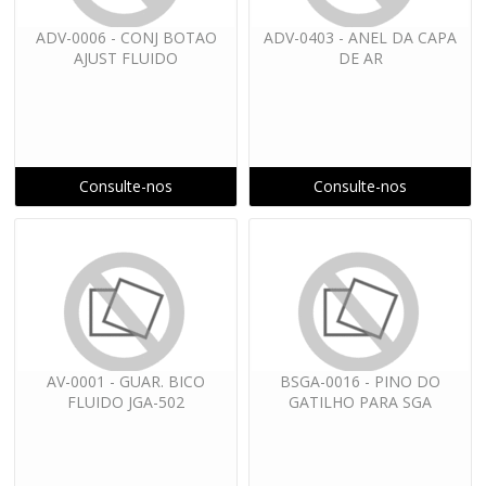
ADV-0006 - CONJ BOTAO
ADV-0403 - ANEL DA CAPA
AJUST FLUIDO
DE AR
Consulte-nos
Consulte-nos
AV-0001 - GUAR. BICO
BSGA-0016 - PINO DO
FLUIDO JGA-502
GATILHO PARA SGA