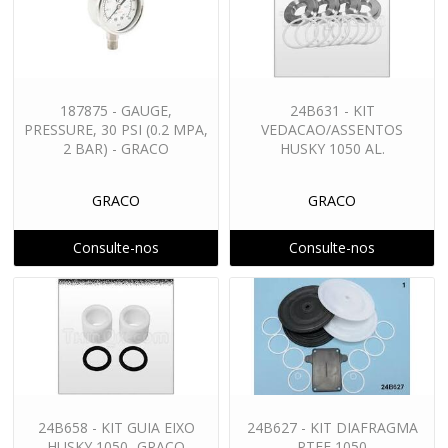
187875 - GAUGE,
24B631 - KIT
PRESSURE, 30 PSI (0.2 MPA,
VEDACAO/ASSENTOS
2 BAR) - GRACO
HUSKY 1050 AL.
GRACO
GRACO
Consulte-nos
Consulte-nos
24B658 - KIT GUIA EIXO
24B627 - KIT DIAFRAGMA
HUSKY 1050 -GRACO
PTFE 1050