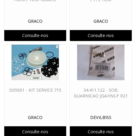
GRACO
GRACO
Consulte-nos
Consulte-nos
D05001 - KIT SERVICE 715
34.411.122 - SOB.
GUARNICAO JGA/HVLP R21
GRACO
DEVILBISS
Consulte-nos
Consulte-nos