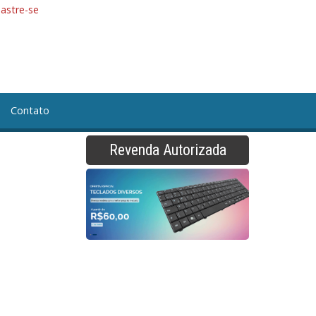
astre-se
Contato
Revenda Autorizada
CÇÃO DE PÓ RETANGULAR
RETO
CONJ. MANGUEIRA AR
ipamento Manual TCA EVOLUTION
pamento TCA NEON UP
FILTROS REGULADORES
LIC. PARA ROBO
PECAS DE REPOSICAO