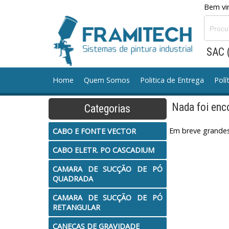
Bem vin
SAC 
Home
Quem Somos
Politica de Entrega
Polí
Nada foi enc
Categorias
CABO E FONTE VECTOR
CABO ELETR. PO CASCA
Em breve grandes
CABO E FONTE VECTOR
CANECAS DE GRAVIDADE
CANECAS DE SUCCAO
CABO ELETR. PO CASCADIUM
CONJ. MANGUEIRA TINTA
CONJ. MOTOR A AR
C
CAMARA DE SUCÇÃO DE PÓ
QUADRADA
Equipamento Manual TCA MILLENIUM
Equipamen
CAMARA DE SUCÇÃO DE PÓ
RETANGULAR
MANGUEIRA AR
MANGUEIRA TINTA
MÁQUINAS 
CANECAS DE GRAVIDADE