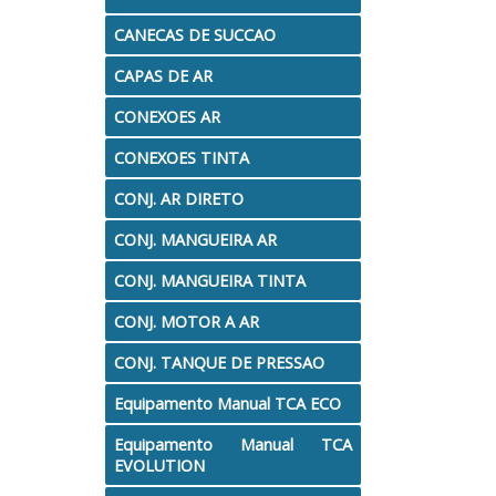
PECAS REPOSICAO - VECTOR
Pistola Manual PM 
CANECAS DE SUCCAO
PISTOLAS COMP. PRESSAO
PISTOLAS COMP. SU
CAPAS DE AR
CONEXOES AR
PISTOLAS CONV. SUCCAO
PISTOLAS HVLP GRAV
CONEXOES TINTA
REP. PO CASCADIUM CANHAO
REP. PO CASCAD
CONJ. AR DIRETO
REPOSICAO PARA PISTOLAS
REPOSICAO SUPRIM.
CONJ. MANGUEIRA AR
CONJ. MANGUEIRA TINTA
VALVULAS E ACOPLAMENTOS
ACESSORIOS
BIC
CONJ. MOTOR A AR
CONJ. TANQUE DE PRESSAO
Equipamento Manual TCA ECO
Equipamento Manual TCA
EVOLUTION