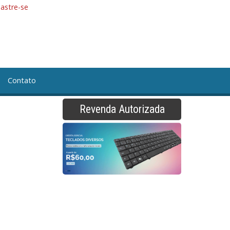
astre-se
Contato
Revenda Autorizada
CÇÃO DE PÓ RETANGULAR
RETO
CONJ. MANGUEIRA AR
ipamento Manual TCA EVOLUTION
pamento TCA NEON UP
FILTROS REGULADORES
LIC. PARA ROBO
PECAS DE REPOSICAO