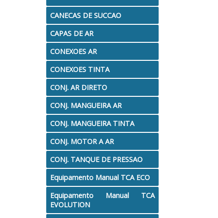
PECAS REPOSICAO - VECTOR
Pistola Manual PM 
CANECAS DE SUCCAO
PISTOLAS COMP. PRESSAO
PISTOLAS COMP. SU
CAPAS DE AR
CONEXOES AR
PISTOLAS CONV. SUCCAO
PISTOLAS HVLP GRAV
CONEXOES TINTA
REP. PO CASCADIUM CANHAO
REP. PO CASCAD
CONJ. AR DIRETO
REPOSICAO PARA PISTOLAS
REPOSICAO SUPRIM.
CONJ. MANGUEIRA AR
CONJ. MANGUEIRA TINTA
VALVULAS E ACOPLAMENTOS
ACESSORIOS
BIC
CONJ. MOTOR A AR
CONJ. TANQUE DE PRESSAO
Equipamento Manual TCA ECO
Equipamento Manual TCA
EVOLUTION