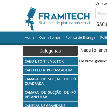
Bem vin
SAC 
Home
Quem Somos
Politica de Entrega
Polí
Nada foi enc
Categorias
CABO E FONTE VECTOR
CABO ELETR. PO CASCA
Em breve grandes
CABO E FONTE VECTOR
CANECAS DE GRAVIDADE
CANECAS DE SUCCAO
CABO ELETR. PO CASCADIUM
CONJ. MANGUEIRA TINTA
CONJ. MOTOR A AR
C
CAMARA DE SUCÇÃO DE PÓ
QUADRADA
Equipamento Manual TCA MILLENIUM
Equipamen
CAMARA DE SUCÇÃO DE PÓ
RETANGULAR
MANGUEIRA AR
MANGUEIRA TINTA
MÁQUINAS 
CANECAS DE GRAVIDADE