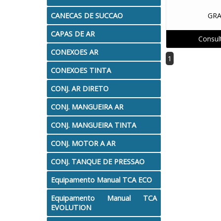
PECAS REPOSICAO - VECTOR
Pistola Manual PM 
CANECAS DE SUCCAO
GR
PISTOLAS COMP. PRESSAO
PISTOLAS COMP. SU
CAPAS DE AR
Consul
CONEXOES AR
PISTOLAS CONV. SUCCAO
PISTOLAS HVLP GRAV
1
CONEXOES TINTA
REP. PO CASCADIUM CANHAO
REP. PO CASCAD
CONJ. AR DIRETO
REPOSICAO PARA PISTOLAS
REPOSICAO SUPRIM.
CONJ. MANGUEIRA AR
CONJ. MANGUEIRA TINTA
VALVULAS E ACOPLAMENTOS
ACESSORIOS
BIC
CONJ. MOTOR A AR
CONJ. TANQUE DE PRESSAO
Equipamento Manual TCA ECO
Equipamento Manual TCA
EVOLUTION