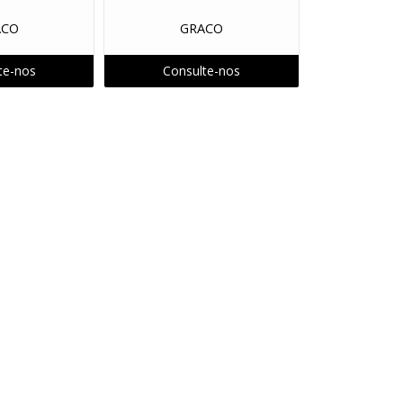
101
Pistola Manual PM 401
Pistola Manual PM 501
PISTOLA P
ACO
GRACO
CCAO
PISTOLAS CONV. AUTOMATICA
PISTOLAS CONV. GRAVID
te-nos
Consulte-nos
IDADE
PISTOLAS HVLP PRESSAO
REP. LIQ. CABO AT OUTRAS
IUM MODULOS
REP. PO CASCADIUM OUTRAS
REPOSICAO CABIN
 AR
REPOSICAO SUPRIM. AR FRC
REPOSICAO SUPRIM. TINTA
OS E AGULHAS
CONJUNTOS DE PINTURA