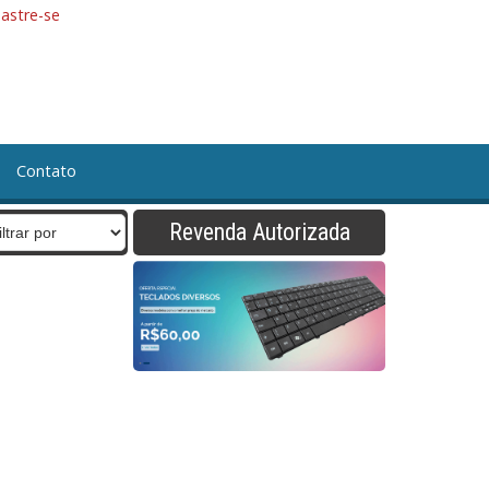
astre-se
Contato
Revenda Autorizada
CÇÃO DE PÓ RETANGULAR
RETO
CONJ. MANGUEIRA AR
ipamento Manual TCA EVOLUTION
pamento TCA NEON UP
FILTROS REGULADORES
LIC. PARA ROBO
PECAS DE REPOSICAO