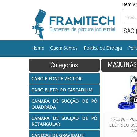
Bem vin
SAC 
Home
Quem Somos
Politica de Entrega
Polí
MÁQUINAS
Categorias
CABO E FONTE VECTOR
CABO ELETR. PO CASCA
CABO E FONTE VECTOR
CANECAS DE GRAVIDADE
CANECAS DE SUCCAO
CABO ELETR. PO CASCADIUM
CONJ. MANGUEIRA TINTA
CONJ. MOTOR A AR
C
CAMARA DE SUCÇÃO DE PÓ
QUADRADA
Equipamento Manual TCA MILLENIUM
Equipamen
CAMARA DE SUCÇÃO DE PÓ
17C386 - P
RETANGULAR
ELÉTRICO 39
MANGUEIRA AR
MANGUEIRA TINTA
MÁQUINAS 
22
CANECAS DE GRAVIDADE